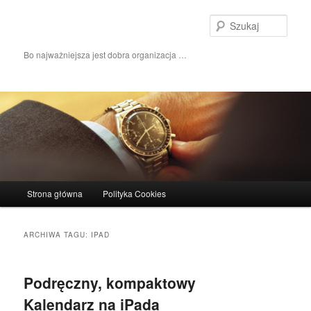
Szuka
Bo najważniejsza jest dobra organizacja …
Główne menu
Strona główna
Polityka Cookies
Przeskocz do tekstu
Przeskocz do widgetów
ARCHIWA TAGU:
IPAD
Podręczny, kompaktowy
Kalendarz na iPada