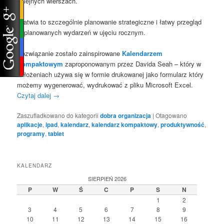
kolejnych wierszach.
Ułatwia to szczególnie planowanie strategiczne i łatwy przegląd
zaplanowanych wydarzeń w ujęciu rocznym.
Rozwiązanie zostało zainspirowane
Kalendarzem
Kompaktowym
zaproponowanym przez Davida Seah – który w
założeniach używa się w formie drukowanej jako formularz który
możemy wygenerować, wydrukować z pliku Microsoft Excel.
Czytaj dalej
→
Zaszufladkowano do kategorii
dobra organizacja
|
Otagowano
aplikacje
,
ipad
,
kalendarz
,
kalendarz kompaktowy
,
produktywność
,
programy
,
tablet
KALENDARZ
SIERPIEŃ 2026
P
W
Ś
C
P
S
N
1
2
3
4
5
6
7
8
9
10
11
12
13
14
15
16