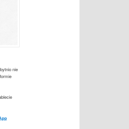
bytnio nie
formie
blecie
App