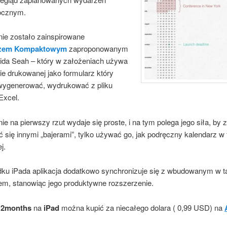
rocznym.
ie zostało zainspirowane
rzem Kompaktowym
zaproponowanym
ida Seah – który w założeniach używa
ie drukowanej jako formularz który
ygenerować, wydrukować z pliku
Excel.
e na pierwszy rzut wydaje się proste, i na tym polega jego siła, by z
 się innymi „bajerami”, tylko używać go, jak podręczny kalendarz w 
j.
ku iPada aplikacja dodatkowo synchronizuje się z wbudowanym w ta
em, stanowiąc jego produktywne rozszerzenie.
12months
na
iPad
można kupić za niecałego dolara ( 0,99 USD) na