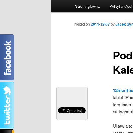
Główne menu
Strona główna
Polityka Cook
Przeskocz do tekstu
Przeskocz do widgetów
Nawigacja wpisu
Posted on
2011-12-07
by
Jacek Sy
Pod
Kal
12month
tablet
iPa
terminami
na tygodni
Ułatwia to
i łatwy p