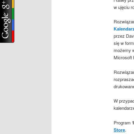
w ujęciu 
Rozwiązan
Kalenda
przez Dav
się w form
możemy w
Microsoft 
Rozwiązani
rozpraszać
drukowane
W przypad
kalendarz
Program
Store
.