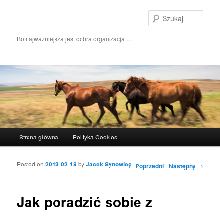
Szuka
Bo najważniejsza jest dobra organizacja …
Główne menu
Strona główna
Polityka Cookies
Przeskocz do tekstu
Przeskocz do widgetów
Posted on
2013-02-18
by
Jacek Synowiec
Nawigacja wpisu
←
Poprzedni
Następny
→
Jak poradzić sobie z