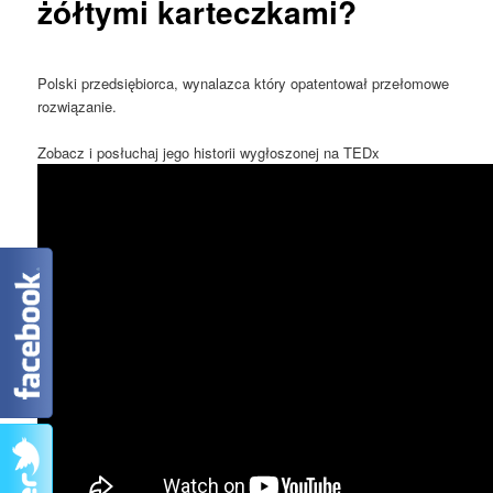
żółtymi karteczkami?
Polski przedsiębiorca, wynalazca który opatentował przełomowe
rozwiązanie.
Zobacz i posłuchaj jego historii wygłoszonej na TEDx