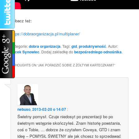
Zobacz też:
https://dobraorganizacja.pl/multiplaner/
Kategorie:
dobra organizacja
. Tagi:
gtd
,
produktywność
. Autor:
Jacek Synowiec
. Dodaj zakładkę do
bezpośredniego odnośnika
.
2 THOUGHTS ON “
JAK PORADZIĆ SOBIE Z ŻÓŁTYMI KARTECZKAMI?
”
nebuso
,
2013-02-20 o 14:07
:
Świetny pomysł. Czuje niedosyt po prezentacji bo po
świetnym wstępnie skończyłeś. Znam historię powstania,
coś o Tobie, … dobrze że czytałem Coveya, GTD i znam
ideę – POMYSŁ ŚWIETNY ale jak chcesz to sprzedawać