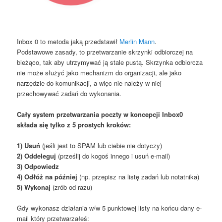
Inbox 0 to metoda jaką przedstawił
Merlin Mann
.
Podstawowe zasady, to przetwarzanie skrzynki odbiorczej na
bieżąco, tak aby utrzymywać ją stale pustą. Skrzynka odbiorcza
nie może służyć jako mechanizm do organizacji, ale jako
narzędzie do komunikacji, a więc nie należy w niej
przechowywać zadań do wykonania.
Cały system przetwarzania poczty w koncepcji Inbox0
składa się tylko z 5 prostych kroków:
1) Usuń
(jeśli jest to SPAM lub ciebie nie dotyczy)
2) Oddeleguj
(prześlij do kogoś innego i usuń e-mail)
3) Odpowiedz
4) Odłóż na później
(np. przepisz na listę zadań lub notatnika)
5) Wykonaj
(zrób od razu)
Gdy wykonasz działania w/w 5 punktowej listy na końcu dany e-
mail który przetwarzałeś: