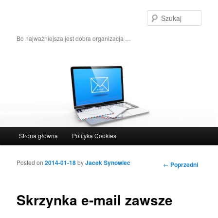
Szuka
Bo najważniejsza jest dobra organizacja …
Główne menu
Strona główna
Polityka Cookies
Przeskocz do tekstu
Przeskocz do widgetów
Posted on
2014-01-18
by
Jacek Synowiec
Nawigacja wpisu
←
Poprzedni
Skrzynka e-mail zawsze