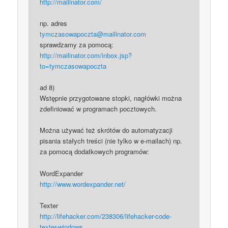
http://mailinator.com/
np. adres
tymczasowapoczta@mailinator.com
sprawdzamy za pomocą:
http://mailinator.com/inbox.jsp?
to=tymczasowapoczta
ad 8)
Wstępnie przygotowane stopki, nagłówki można
zdefiniować w programach pocztowych.
Można używać też skrótów do automatyzacji
pisania stałych treści (nie tylko w e-mailach) np.
za pomocą dodatkowych programów:
WordExpander
http://www.wordexpander.net/
Texter
http://lifehacker.com/238306/lifehacker-code-
texter-windows