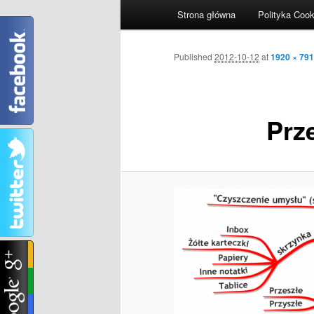
Główne menu
Strona główna
Polityka Cook
Przeskocz do tekstu
Przeskocz do widgetów
Nawigacja po obrazkach
Published
2012-10-12
at
1920 × 791
Prz