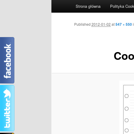
Główne menu
Strona główna
Polityka Cook
Przeskocz do tekstu
Przeskocz do widgetów
Nawigacja po obrazkach
Published
2012-01-02
at
547 × 550
Coo