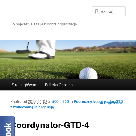
Szuka
Bo najważniejsza jest dobra organizacja …
Główne menu
Strona główna
Polityka Cookies
Przeskocz do tekstu
Przeskocz do widgetów
Published
2012-01-02
at
500 × 500
in
Podręczny koordynator GTD
Nawigacja po obrazkach
← Poprzednie
z wbudowaną inteligencją
Coordynator-GTD-4