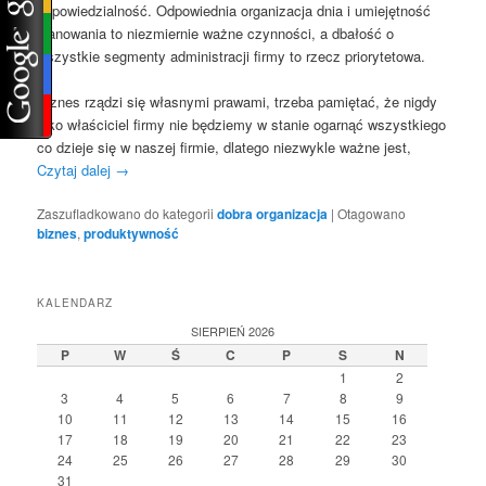
odpowiedzialność. Odpowiednia organizacja dnia i umiejętność
planowania to niezmiernie ważne czynności, a dbałość o
wszystkie segmenty administracji firmy to rzecz priorytetowa.
Biznes rządzi się własnymi prawami, trzeba pamiętać, że nigdy
jako właściciel firmy nie będziemy w stanie ogarnąć wszystkiego
co dzieje się w naszej firmie, dlatego niezwykle ważne jest,
Czytaj dalej
→
Zaszufladkowano do kategorii
dobra organizacja
|
Otagowano
biznes
,
produktywność
KALENDARZ
SIERPIEŃ 2026
P
W
Ś
C
P
S
N
1
2
3
4
5
6
7
8
9
10
11
12
13
14
15
16
17
18
19
20
21
22
23
24
25
26
27
28
29
30
31