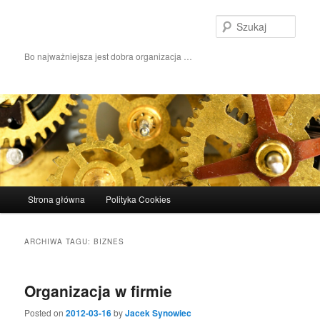
Szuka
Bo najważniejsza jest dobra organizacja …
Główne menu
Strona główna
Polityka Cookies
Przeskocz do tekstu
Przeskocz do widgetów
ARCHIWA TAGU:
BIZNES
Organizacja w firmie
Posted on
2012-03-16
by
Jacek Synowiec