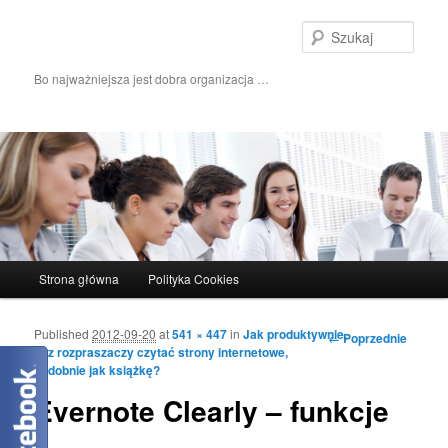
Szuka
Bo najważniejsza jest dobra organizacja …
Główne menu
Strona główna
Polityka Cookies
Przeskocz do tekstu
Przeskocz do widgetów
Published
2012-09-20
at
541 × 447
in
Jak produktywnie,
Nawigacja po obrazkach
← Poprzednie
bez rozpraszaczy czytać strony internetowe,
podobnie jak książkę?
Evernote Clearly – funkcje