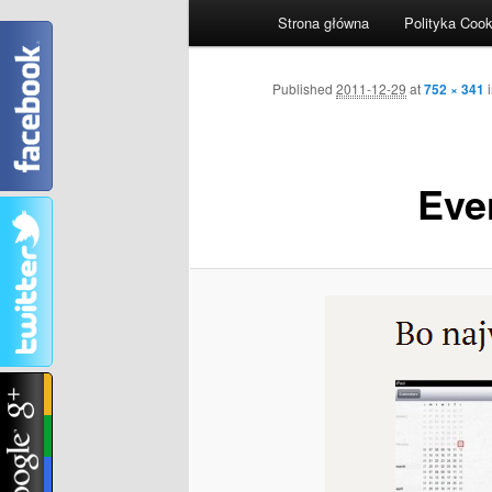
Główne menu
Strona główna
Polityka Cook
Przeskocz do tekstu
Przeskocz do widgetów
Nawigacja po obrazkach
Published
2011-12-29
at
752 × 341
Eve