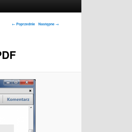
← Poprzednie
Następne →
PDF