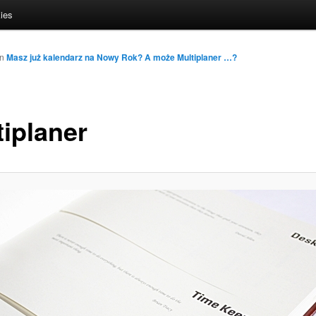
ies
in
Masz już kalendarz na Nowy Rok? A może Multiplaner …?
tiplaner