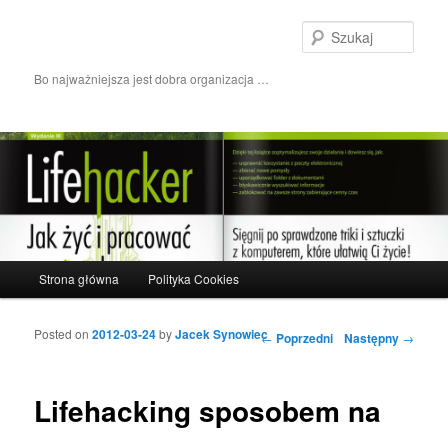
Szuka
Bo najważniejsza jest dobra organizacja …
Główne menu
Strona główna
Polityka Cookies
Przeskocz do tekstu
Przeskocz do widgetów
Posted on
2012-03-24
by
Jacek Synowiec
Nawigacja wpisu
←
Poprzedni
Następny
→
Lifehacking sposobem na