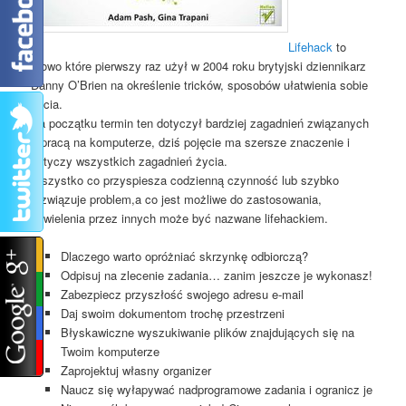
Lifehack
to
słowo które pierwszy raz użył w 2004 roku brytyjski dziennikarz
Danny O’Brien na określenie tricków, sposobów ułatwienia sobie
życia.
Na początku termin ten dotyczył bardziej zagadnień związanych
z pracą na komputerze, dziś pojęcie ma szersze znaczenie i
dotyczy wszystkich zagadnień życia.
Wszystko co przyspiesza codzienną czynność lub szybko
rozwiązuje problem,a co jest możliwe do zastosowania,
powielenia przez innych może być nazwane lifehackiem.
Dlaczego warto opróżniać skrzynkę odbiorczą?
Odpisuj na zlecenie zadania… zanim jeszcze je wykonasz!
Zabezpiecz przyszłość swojego adresu e-mail
Daj swoim dokumentom trochę przestrzeni
Błyskawiczne wyszukiwanie plików znajdujących się na
Twoim komputerze
Zaprojektuj własny organizer
Naucz się wyłapywać nadprogramowe zadania i ogranicz je