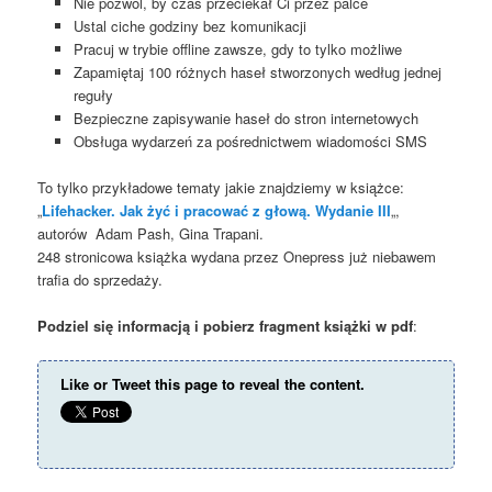
Nie pozwól, by czas przeciekał Ci przez palce
Ustal ciche godziny bez komunikacji
Pracuj w trybie offline zawsze, gdy to tylko możliwe
Zapamiętaj 100 różnych haseł stworzonych według jednej
reguły
Bezpieczne zapisywanie haseł do stron internetowych
Obsługa wydarzeń za pośrednictwem wiadomości SMS
To tylko przykładowe tematy jakie znajdziemy w książce:
„
Lifehacker. Jak żyć i pracować z głową. Wydanie III
„,
autorów Adam Pash, Gina Trapani.
248 stronicowa książka wydana przez Onepress już niebawem
trafia do sprzedaży.
Podziel się informacją i pobierz fragment książki w pdf
:
Like or Tweet this page to reveal the content.