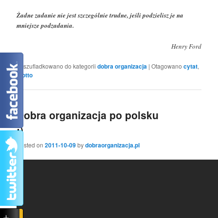
Żadne zadanie nie jest szczególnie trudne, jeśli podzielisz je na
mniejsze podzadania.
Henry Ford
Zaszufladkowano do kategorii
dobra organizacja
|
Otagowano
cytat
,
motto
Dobra organizacja po polsku
;)
Posted on
2011-10-09
by
dobraorganizacja.pl