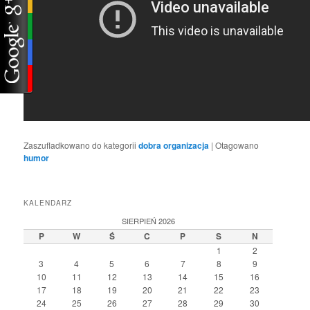
Zaszufladkowano do kategorii
dobra organizacja
|
Otagowano
humor
KALENDARZ
SIERPIEŃ 2026
P
W
Ś
C
P
S
N
1
2
3
4
5
6
7
8
9
10
11
12
13
14
15
16
17
18
19
20
21
22
23
24
25
26
27
28
29
30