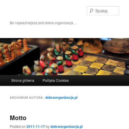
Szuka
Bo najważniejsza jest dobra organizacja …
Główne menu
Strona główna
Polityka Cookies
Przeskocz do tekstu
Przeskocz do widgetów
dobraorganizacja.pl
ARCHIWUM AUTORA:
Motto
Posted on
2011-11-17
by
dobraorganizacja.pl