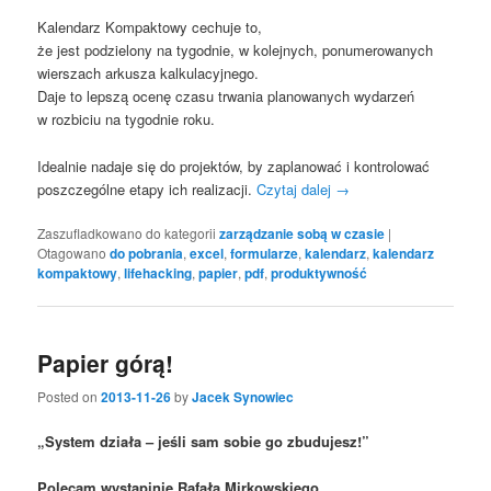
Kalendarz Kompaktowy cechuje to,
że jest podzielony na tygodnie, w kolejnych, ponumerowanych
wierszach arkusza kalkulacyjnego.
Daje to lepszą ocenę czasu trwania planowanych wydarzeń
w rozbiciu na tygodnie roku.
Idealnie nadaje się do projektów, by zaplanować i kontrolować
poszczególne etapy ich realizacji.
Czytaj dalej
→
Zaszufladkowano do kategorii
zarządzanie sobą w czasie
|
Otagowano
do pobrania
,
excel
,
formularze
,
kalendarz
,
kalendarz
kompaktowy
,
lifehacking
,
papier
,
pdf
,
produktywność
Papier górą!
Posted on
2013-11-26
by
Jacek Synowiec
„System działa – jeśli sam sobie go zbudujesz!”
Polecam wystąpinie Rafała Mirkowskiego