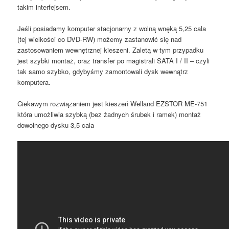
takim interfejsem.
Jeśli posiadamy komputer stacjonarny z wolną wnęką 5,25 cala
(tej wielkości co DVD-RW) możemy zastanowić się nad
zastosowaniem wewnętrznej kieszeni. Zaletą w tym przypadku
jest szybki montaż, oraz transfer po magistrali SATA I / II – czyli
tak samo szybko, gdybyśmy zamontowali dysk wewnątrz
komputera.
Ciekawym rozwiązaniem jest kieszeń Welland EZSTOR ME-751
która umożliwia szybką (bez żadnych śrubek i ramek) montaż
dowolnego dysku 3,5 cala