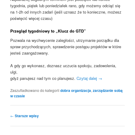
tygodnia, piątek lub poniedziałek rano, gdy możemy odciąć się
na 1-2h od innych zadań (jeśli uznasz że to konieczne, możesz
poświęcić więcej czasu)
Przegląd tygodniowy to „Klucz do GTD”
Pozwala na wychwycenie zaległości, utrzymanie porządku dla
spraw przychodzących, sprawdzenie postępu projektów w które
jesteś zaangażowany.
A gdy go wykonasz, doznasz uczucia spokoju, zadowolenia,
ulgi,
gdyż panujesz nad tym co planujesz.
Czytaj dalej
→
Zaszufladkowano do kategorii
dobra organizacja
,
zarządzanie sobą
w czasie
Nawigacja wpisu
←
Starsze wpisy