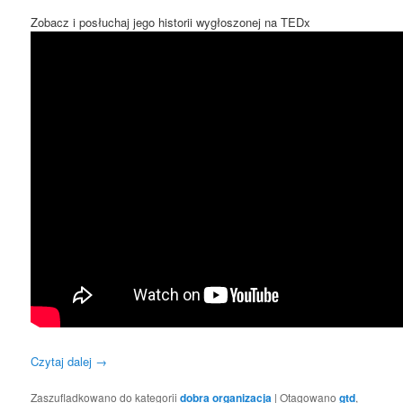
Zobacz i posłuchaj jego historii wygłoszonej na TEDx
Czytaj dalej
→
Zaszufladkowano do kategorii
dobra organizacja
|
Otagowano
gtd
,