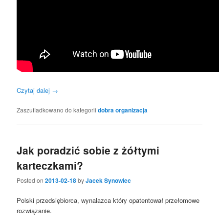
Czytaj dalej
→
Zaszufladkowano do kategorii
dobra organizacja
Jak poradzić sobie z żółtymi
karteczkami?
Posted on
2013-02-18
by
Jacek Synowiec
Polski przedsiębiorca, wynalazca który opatentował przełomowe
rozwiązanie.