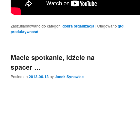
Zaszufladkowano do kategorii
dobra organizacja
|
Otagowano
gtd
,
produktywność
Macie spotkanie, idźcie na
spacer …
Posted on
2013-06-13
by
Jacek Synowiec