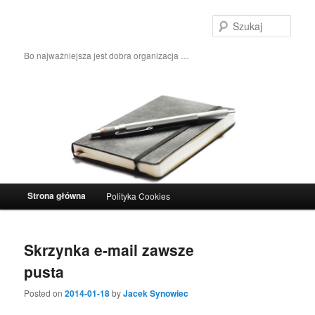
Szuka
Bo najważniejsza jest dobra organizacja …
Główne menu
Strona główna
Polityka Cookies
Przeskocz do tekstu
Przeskocz do widgetów
Skrzynka e-mail zawsze
pusta
Posted on
2014-01-18
by
Jacek Synowiec