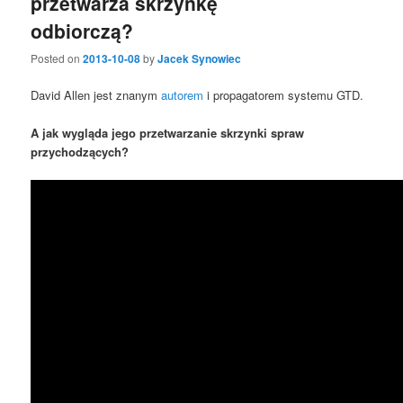
przetwarza skrzynkę
odbiorczą?
Posted on
2013-10-08
by
Jacek Synowiec
David Allen jest znanym
autorem
i propagatorem systemu GTD.
A jak wygląda jego przetwarzanie skrzynki spraw
przychodzących?