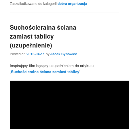
Zaszufladkowano do kategorii
dobra organizacja
Suchościeralna ściana
zamiast tablicy
(uzupełnienie)
Posted on
2013-04-11
by
Jacek Synowiec
Inspirujący film będący uzupełnieniem do artykułu
„
Suchościeralna ściana zamiast tablicy
”