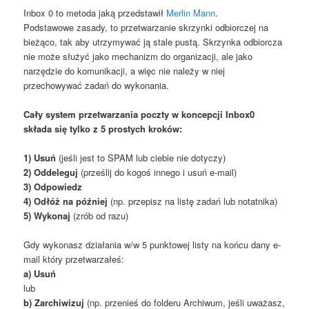
Inbox 0 to metoda jaką przedstawił
Merlin Mann
.
Podstawowe zasady, to przetwarzanie skrzynki odbiorczej na
bieżąco, tak aby utrzymywać ją stale pustą. Skrzynka odbiorcza
nie może służyć jako mechanizm do organizacji, ale jako
narzędzie do komunikacji, a więc nie należy w niej
przechowywać zadań do wykonania.
Cały system przetwarzania poczty w koncepcji Inbox0
składa się tylko z 5 prostych kroków:
1) Usuń
(jeśli jest to SPAM lub ciebie nie dotyczy)
2) Oddeleguj
(prześlij do kogoś innego i usuń e-mail)
3) Odpowiedz
4) Odłóż na później
(np. przepisz na listę zadań lub notatnika)
5) Wykonaj
(zrób od razu)
Gdy wykonasz działania w/w 5 punktowej listy na końcu dany e-
mail który przetwarzałeś:
a) Usuń
lub
b) Zarchiwizuj
(np. przenieś do folderu Archiwum, jeśli uważasz,